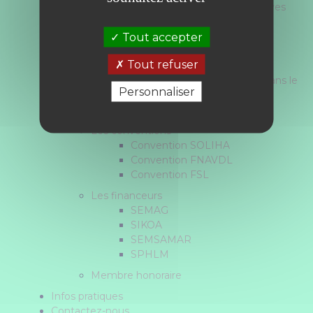
de Prévention des EXpulsions Locatives
(CCAPEX)
MASP - Mesure d'Accompagnement
Tout accepter
Social Personnalisé
Tout refuser
Actions collectives
AVDL - Accompagnement Vers et Dans le
Personnaliser
Logement
Réseaux et partenariats
Les conventions
Convention SOLIHA
Convention FNAVDL
Convention FSL
Les financeurs
SEMAG
SIKOA
SEMSAMAR
SPHLM
Membre honoraire
Infos pratiques
Contactez-nous